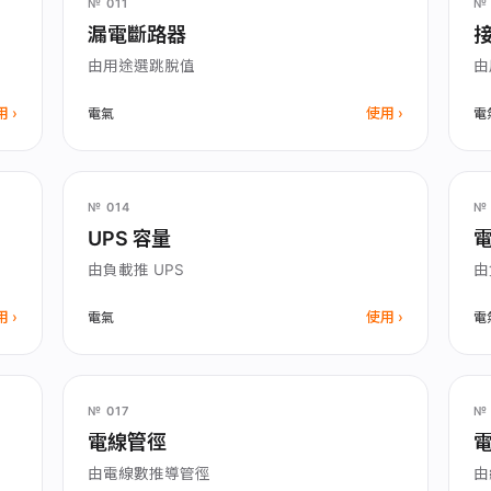
№ 011
№ 
漏電斷路器
由用途選跳脫值
由
用
使用
電氣
電
№ 014
№ 
UPS 容量
由負載推 UPS
由
用
使用
電氣
電
№ 017
№ 
電線管徑
由電線數推導管徑
由