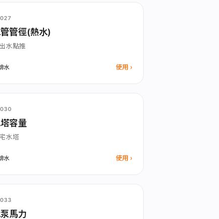
027
管管徑(熱水)
出水點推
使用
排水
030
水塔容量
宅水塔
使用
排水
033
水泵馬力