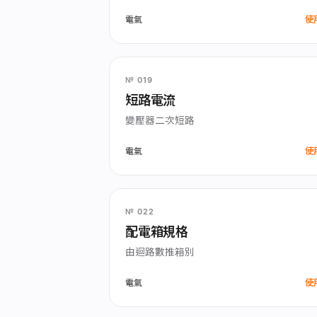
使
電氣
№ 019
短路電流
變壓器二次短路
使
電氣
№ 022
配電箱規格
由迴路數推箱別
使
電氣