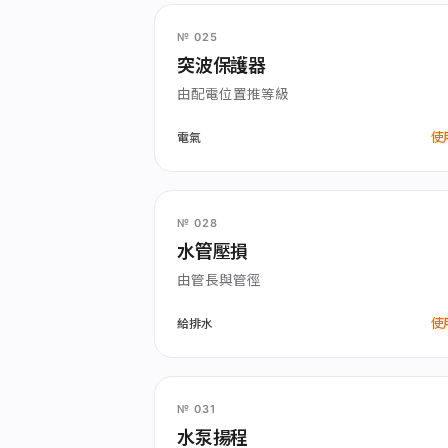
№ 025
突波保護器
由配電位置推等級
使
電氣
№ 028
水管壓損
由管長與管徑
使
給排水
№ 031
水泵揚程