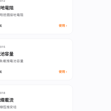
012
接地電阻
用途選接地電阻
使用
氣
015
電池容量
負載推電池容量
使用
氣
018
電纜載流
線徑推安培