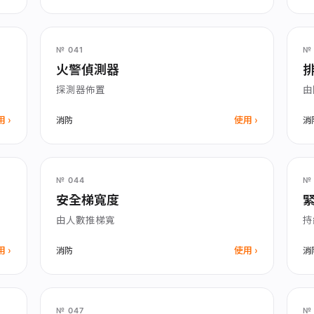
№ 041
№ 
火警偵測器
探測器佈置
由
用
使用
消防
消
№ 044
№ 
安全梯寬度
由人數推梯寬
持
用
使用
消防
消
№ 047
№ 