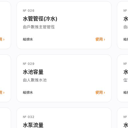
№ 026
№ 
水管管徑(冷水)
水
由戶數推主管管徑
由
用
使用
給排水
給
№ 029
№ 
水池容量
由人數推水池
住
用
使用
給排水
給
№ 032
№ 
水泵流量