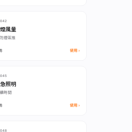
042
排煙風量
防煙區推
使用
防
045
緊急照明
續時間
使用
防
048