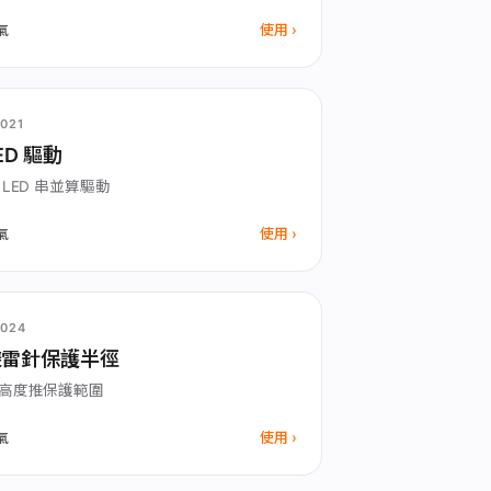
使用
氣
021
ED 驅動
 LED 串並算驅動
使用
氣
024
避雷針保護半徑
高度推保護範圍
使用
氣