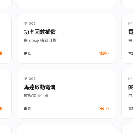
№ 005
№ 
功率因數補償
由 cosφ 補到目標
由
用
使用
電氣
電
№ 008
№ 
馬達啟動電流
啟動電流估算
由
用
使用
電氣
電