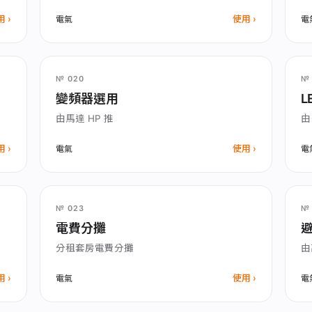
用
使用
電氣
電
№ 020
№ 
變頻器選用
L
由馬達 HP 推
由
用
使用
電氣
電
№ 023
№ 
電費分攤
分租套房電費分攤
由
用
使用
電氣
電