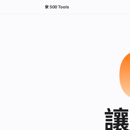
🛠 500 Tools
讓