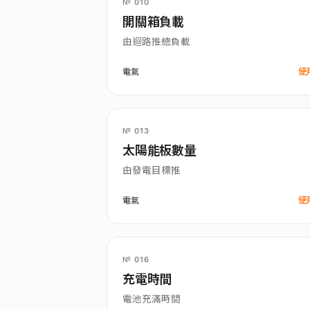
№ 010
開關箱負載
由迴路推總負載
使
電氣
№ 013
太陽能板數量
由發電目標推
使
電氣
№ 016
充電時間
電池充滿時間