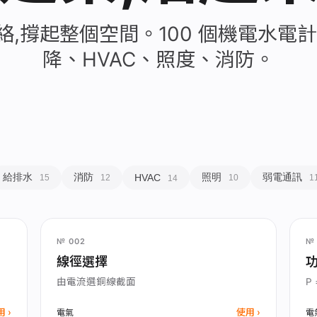
絡,撐起整個空間。100 個機電水電計
降、HVAC、照度、消防。
給排水
消防
照明
弱電通訊
HVAC
15
12
10
1
14
№ 002
№ 
線徑選擇
由電流選銅線截面
P 
用
使用
電氣
電