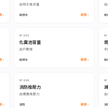
由用水推流量
由
用
使用
給排水
給
№ 035
№ 
化糞池容量
由戶數推
年
用
使用
給排水
給
№ 038
№ 
消防栓壓力
由樓層推壓力
由
用
使用
消防
消