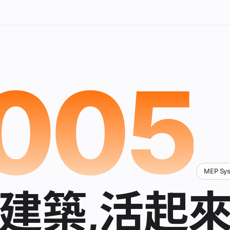
005
MEP Sy
建築,活起