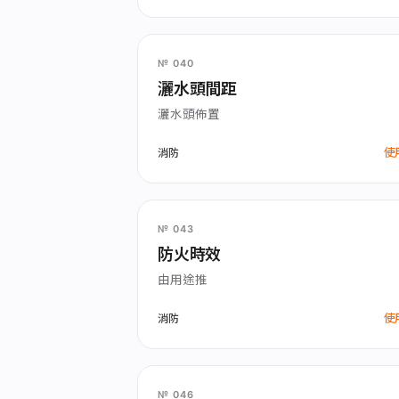
№ 040
灑水頭間距
灑水頭佈置
使
消防
№ 043
防火時效
由用途推
使
消防
№ 046