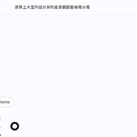
建築土木
室內設計
房地產
景觀園藝
機電水電
stems
來。