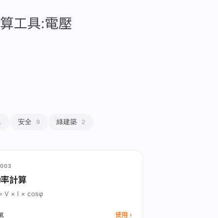
算工具:電壓
安全
綠建築
1
9
2
003
功率計算
= V × I × cosφ
使用
氣