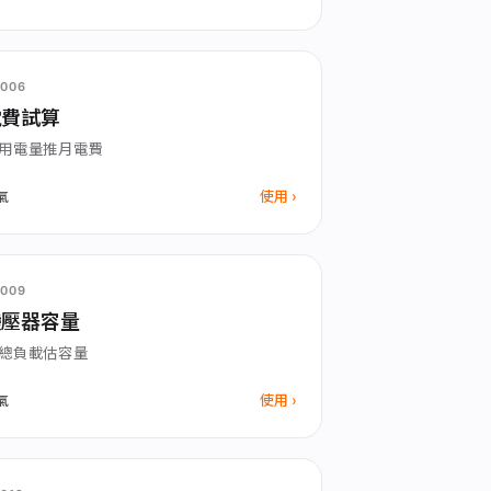
006
電費試算
用電量推月電費
使用
氣
009
變壓器容量
總負載估容量
使用
氣