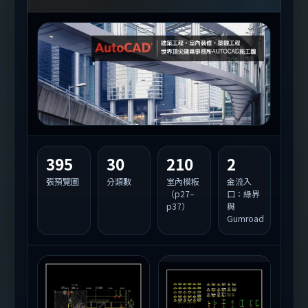
395
30
210
2
張預覽圖
分類數
室內模板
金流入
（p27–
口：綠界
p37）
與
Gumroad