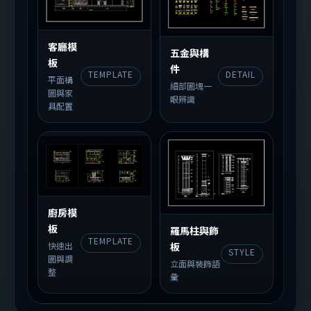
客廳模
五金與構
板
件
DETAIL
TEMPLATE
平面構
細部圖塊一
圖與家
眼辨識
具配置
廚房模
板
羅馬柱與飾
TEMPLATE
板
快速出
STYLE
圖與調
立面與裝飾語
整
彙