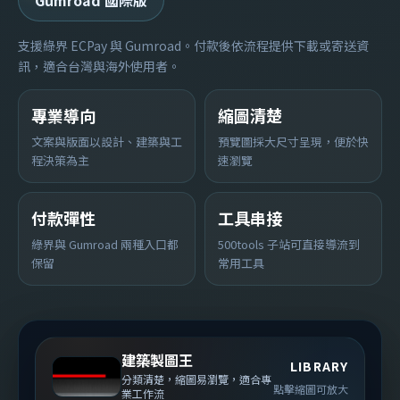
Gumroad 國際版
支援綠界 ECPay 與 Gumroad。付款後依流程提供下載或寄送資
訊，適合台灣與海外使用者。
專業導向
縮圖清楚
文案與版面以設計、建築與工
預覽圖採大尺寸呈現，便於快
程決策為主
速瀏覽
付款彈性
工具串接
綠界與 Gumroad 兩種入口都
500tools 子站可直接導流到
保留
常用工具
建築製圖王
LIBRARY
分類清楚，縮圖易瀏覽，適合專
點擊縮圖可放大
業工作流